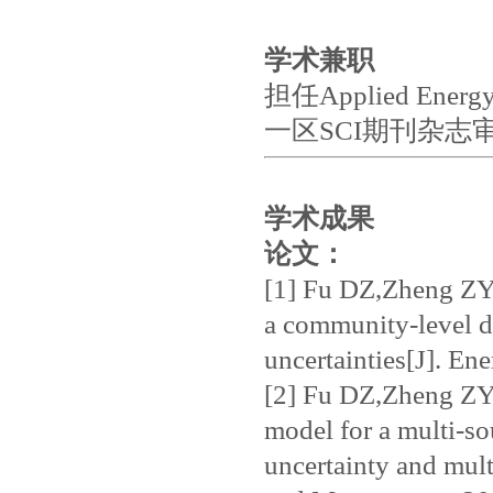
学术兼职
担任Applied Energy,
一区SCI期刊杂志
学术成果
论文：
[1] Fu DZ,Zheng ZY,
a community-level di
uncertainties[J]. E
[2] Fu DZ,Zheng ZY,
model for a multi-so
uncertainty and mul