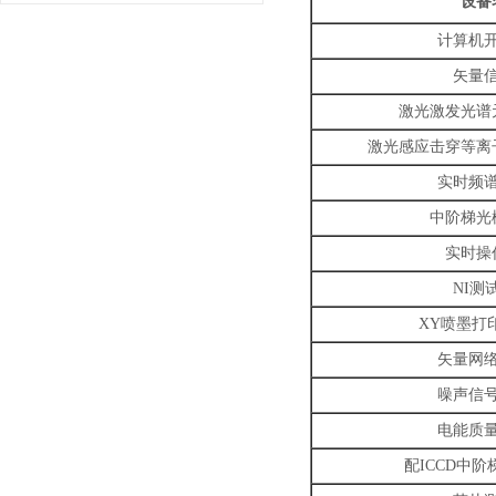
设备
计算机
矢量
激光激发光谱
激光感应击穿等离
实时频
中阶梯光
实时操
NI
测
XY
喷墨打
矢量网
噪声信
电能质
配
ICCD
中阶