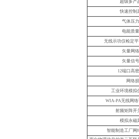
超级多产
快速控制
气体压
电能质
无线示功仪检定平
矢量网
矢量信
12
端口高
网络
工业环境模拟
WIA-PA
无线网络
射频矩阵开
模拟永磁
智能制造工厂网