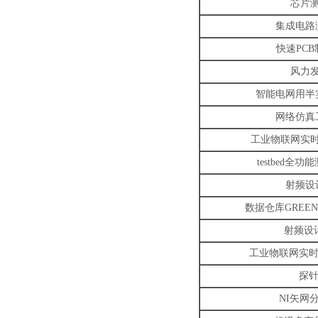
芯片
集成电路
快速
PCB
风力
智能电网用半
网络仿真
工业物联网实
testbed
全功能
射频设
数据仓库
GREE
射频设
工业物联网实
探
NI
矢网