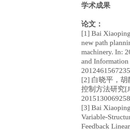
学术成果
论文：
[1] Bai Xiaopin
new path plannin
machinery. In: 
and Informatio
2012461567235
[2] 白晓平
控制方法研究[J]. 
2015130069258
[3] Bai Xiaopin
Variable-Struct
Feedback Lineari