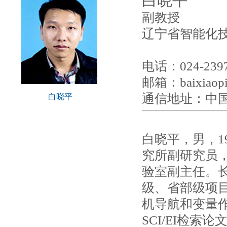
白晓平
副教授
辽宁省智能化技
电话：024-2397
邮箱：baixiaopi
通信地址：中国
白晓平
白晓平，男，1
究所副研究员
验室副主任。
级、省部级项目
机导航和变量
SCI/EI检索