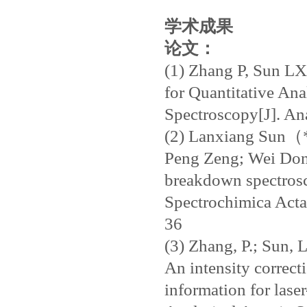
学术成果
论文：
(1) Zhang P, Sun L
for Quantitative An
Spectroscopy[J]. An
(2) Lanxiang Sun（*
Peng Zeng; Wei Dong
breakdown spectrosc
Spectrochimica Act
36
(3) Zhang, P.; Sun, L
An intensity correc
information for lase