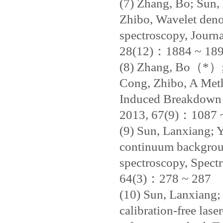
(7) Zhang, Bo; Sun
Zhibo, Wavelet deno
spectroscopy, Journa
28(12)：1884 ~ 18
(8) Zhang, Bo（*）;
Cong, Zhibo, A Meth
Induced Breakdown 
2013, 67(9)：1087
(9) Sun, Lanxiang; Y
continuum backgrou
spectroscopy, Spect
64(3)：278 ~ 287
(10) Sun, Lanxiang; 
calibration-free las