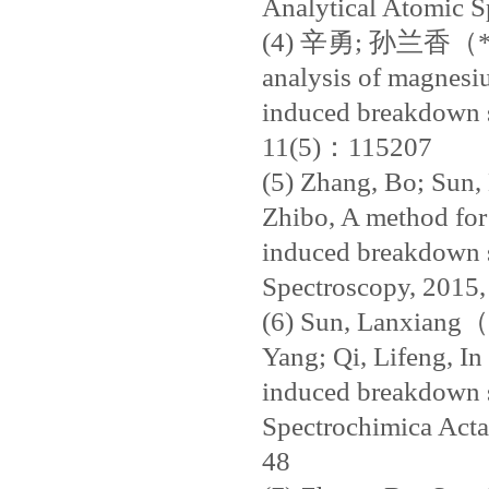
Analytical Atomic 
(4) 辛勇; 孙兰香（*
analysis of magnesiu
induced breakdown s
11(5)：115207
(5) Zhang, Bo; Sun
Zhibo, A method for 
induced breakdown s
Spectroscopy, 201
(6) Sun, Lanxiang（*
Yang; Qi, Lifeng, In 
induced breakdown s
Spectrochimica Act
48