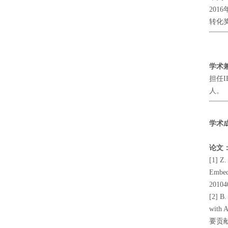
20
转化
学术
担任I
人。
学术
论文
[1] Z.
Embed
20104
[2] B.
with 
要贡献