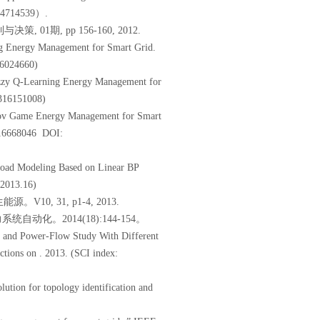
0414714539）.
期, pp 156-160, 2012.
ng Energy Management for Smart Grid.
16024660)
uzzy Q-Learning Energy Management for
316151008)
kov Game Energy Management for Smart
3516668046 DOI:
oad Modeling Based on Linear BP
2013.16)
 31, p1-4, 2013.
化。2014(18):144-154。
l and Power-Flow Study With Different
tions on . 2013. (SCI index:
lution for topology identification and