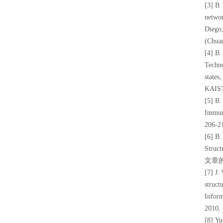
[3] B.
networ
Diego,
(Chu
[4] B.
Techno
states
KAIS
[5] B.
Immune
206-2
[6] B.
Struc
文章
[7] J.
struct
Inform
2010,
[8] Yu