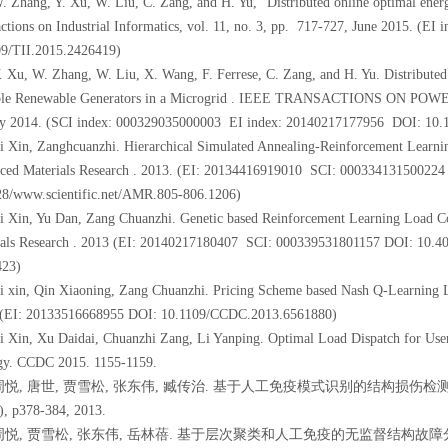
. Zhang, Y. Xu, W. Liu, C. Zang, and H. Yu, “Distributed online optimal ene
ctions on Industrial Informatics, vol. 11, no. 3, pp. 717-727, June 2015. (
09/TII.2015.2426419)
. Xu, W. Zhang, W. Liu, X. Wang, F. Ferrese, C. Zang, and H. Yu. Distribute
ple Renewable Generators in a Microgrid . IEEE TRANSACTIONS ON POWER 
ry 2014. (SCI index: 000329035000003 EI index: 20140217177956 DOI: 10
i Xin, Zanghcuanzhi. Hierarchical Simulated Annealing-Reinforcement Learn
ced Materials Research . 2013. (EI: 20134416919010 SCI: 000334131500224
28/www.scientific.net/AMR.805-806.1206)
i Xin, Yu Dan, Zang Chuanzhi. Genetic based Reinforcement Learning Load Co
ials Research . 2013 (EI: 20140217180407 SCI: 000339531801157 DOI: 10.4
423)
i xin, Qin Xiaoning, Zang Chuanzhi. Pricing Scheme based Nash Q-Learning
 (EI: 20133516668955 DOI: 10.1109/CCDC.2013.6561880)
i Xin, Xu Daidai, Chuanzhi Zang, Li Yanping. Optimal Load Dispatch for Use
egy. CCDC 2015. 1155-1159.
] 周悦, 唐世, 贾雪松, 张东伟, 臧传治. 基于人工免疫模式识别的结构损伤
), p378-384, 2013.
] 周悦, 贾雪松, 张东伟, 岳林蓓. 基于层次聚类和人工免疫的无监督结构故障分类