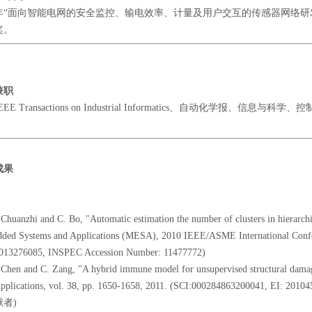
16年“面向智能电网的安全监控、输电效率、计量及用户交互的传感器网络研
奖。
兼职
EEE Transactions on Industrial Informatics、自动化学报
成果
：
 Chuanzhi and C. Bo, "Automatic estimation the number of clusters in hierarchi
ded Systems and Applications (MESA), 2010 IEEE/ASME International Confer
013276085, INSPEC Accession Number: 11477772)
 Chen and C. Zang, "A hybrid immune model for unsupervised structural damag
Applications, vol. 38, pp. 1650-1658, 2011. (SCI:000284863200041, EI:
者)