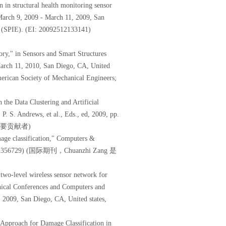
 in structural health monitoring sensor
arch 9, 2009 - March 11, 2009, San
ng (SPIE). (EI: 20092512133141)
ry," in Sensors and Smart Structures
March 11, 2010, San Diego, CA, United
merican Society of Mechanical Engineers;
the Data Clustering and Artificial
. S. Andrews, et al., Eds., ed, 2009, pp.
文章的主要贡献者)
mage classification," Computers &
0094012356729) (国际期刊，Chuanzhi Zang 是
two-level wireless sensor network for
nical Conferences and Computers and
2009, San Diego, CA, United states,
Approach for Damage Classification in