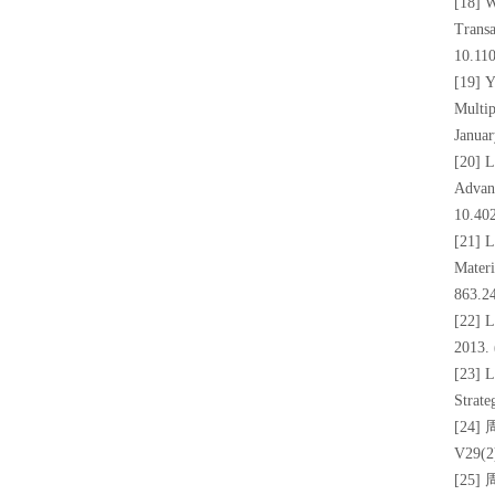
[18] W
Transa
10.11
[19] Y
Multi
Janua
[20] L
Advan
10.40
[21] L
Mater
863.2
[22] L
2013.
[23] L
Strat
[24
V29(2
[25