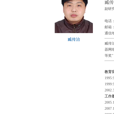
臧传
副研
电话：0
邮箱
通信
臧传治
臧传
器网
等奖”
教育
199
199
200
工作
200
200