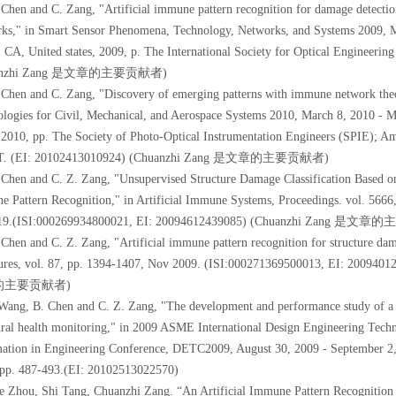
 Chen and C. Zang, "Artificial immune pattern recognition for damage detection
ks," in Smart Sensor Phenomena, Technology, Networks, and Systems 2009, M
 CA, United states, 2009, p. The International Society for Optical Engineeri
anzhi Zang 是文章的主要贡献者)
 Chen and C. Zang, "Discovery of emerging patterns with immune network theo
logies for Civil, Mechanical, and Aerospace Systems 2010, March 8, 2010 - 
, 2010, pp. The Society of Photo-Optical Instrumentation Engineers (SPIE); A
T. (EI: 20102413010924) (Chuanzhi Zang 是文章的主要贡献者)
 Chen and C. Z. Zang, "Unsupervised Structure Damage Classification Based on 
 Pattern Recognition," in Artificial Immune Systems, Proceedings. vol. 5666, P
19.(ISI:000269934800021, EI: 20094612439085) (Chuanzhi Zang 是
 Chen and C. Z. Zang, "Artificial immune pattern recognition for structure da
tures, vol. 87, pp. 1394-1407, Nov 2009. (ISI:000271369500013, EI: 2
的主要贡献者)
 Wang, B. Chen and C. Z. Zang, "The development and performance study of a 
ural health monitoring," in 2009 ASME International Design Engineering Tech
ation in Engineering Conference, DETC2009, August 30, 2009 - September 2, 
 pp. 487-493.(EI: 20102513022570)
e Zhou, Shi Tang, Chuanzhi Zang. “An Artificial Immune Pattern Recognition 