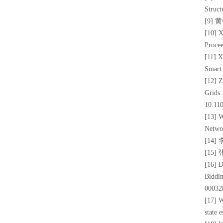
Struct
[9]
[10] X
Procee
[11] X
Smart
[12] 
Grids.
10.11
[13] 
Netwo
[14
[15
[16] D
Biddin
00032
[17] W
state 