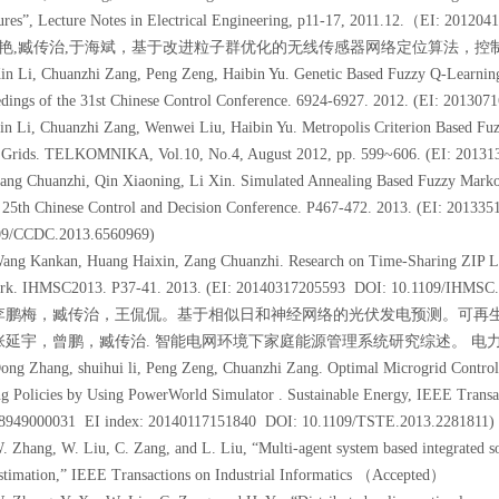
ures”, Lecture Notes in Electrical Engineering, p11-17, 2011.12.（EI: 2012
 黄艳,臧传治,于海斌，基于改进粒子群优化的无线传感器网络定位算法，控制与决策, 01
in Li, Chuanzhi Zang, Peng Zeng, Haibin Yu. Genetic Based Fuzzy Q-Learni
dings of the 31st Chinese Control Conference. 6924-6927. 2012. (EI: 201307
in Li, Chuanzhi Zang, Wenwei Liu, Haibin Yu. Metropolis Criterion Based F
 Grids. TELKOMNIKA, Vol.10, No.4, August 2012, pp. 599~606. (EI: 20131
Zang Chuanzhi, Qin Xiaoning, Li Xin. Simulated Annealing Based Fuzzy Mar
 25th Chinese Control and Decision Conference. P467-472. 2013. (EI: 2013
09/CCDC.2013.6560969)
Wang Kankan, Huang Haixin, Zang Chuanzhi. Research on Time-Sharing ZIP L
rk. IHMSC2013. P37-41. 2013. (EI: 20140317205593 DOI: 10.1109/IHMSC.
] 李鹏梅，臧传治，王侃侃。基于相似日和神经网络的光伏发电预测。可再生能源。V10,
] 张延宇，曾鹏，臧传治. 智能电网环境下家庭能源管理系统研究综述。 电力系统自动
ong Zhang, shuihui li, Peng Zeng, Chuanzhi Zang. Optimal Microgrid Contro
g Policies by Using PowerWorld Simulator . Sustainable Energy, IEEE Transac
8949000031 EI index: 20140117151840 DOI: 10.1109/TSTE.2013.2281811)
. Zhang, W. Liu, C. Zang, and L. Liu, “Multi-agent system based integrated so
estimation,” IEEE Transactions on Industrial Informatics （Accepted）