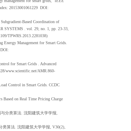
rgy management for smart grids,” IEEE
EI index: 20153001061229 DOI:
d Subgradient-Based Coordination of
SYSTEMS . vol. 29, no. 1, pp. 23-33,
.1109/TPWRS.2013.2281038)
ing Energy Management for Smart Grids.
 DOI:
ntrol for Smart Grids . Advanced
028/www.scientific.net/AMR.860-
 Load Control in Smart Grids. CCDC
rs Based on Real Time Pricing Charge
检测与分类算法. 沈阳建筑大学学报,
算法. 沈阳建筑大学学报, V30(2),