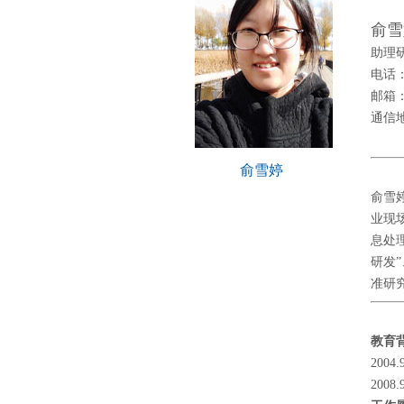
俞雪
助理
电话：0
邮箱
通信地
俞雪婷
俞雪
业现
息处
研发
准研
教育
200
200