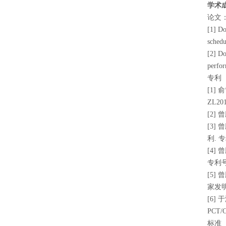
学术
论文
[1] D
schedu
[2] D
perfor
专利
[1]
ZL201
[2]
[3
利. 专
[4
专利号:
[5]
家发明专
[6]
PCT/C
标准