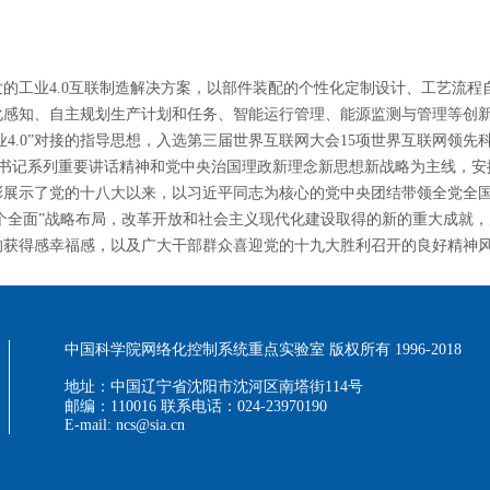
的工业4.0互联制造解决方案，以部件装配的个性化定制设计、工艺流程
化感知、自主规划生产计划和任务、智能运行管理、能源监测与管理等创
工业4.0”对接的指导思想，入选第三届世界互联网大会15项世界互联网领先
记系列重要讲话精神和党中央治国理政新理念新思想新战略为主线，安排
彩展示了党的十八大以来，以习近平同志为核心的党中央团结带领全党全
四个全面”战略布局，改革开放和社会主义现代化建设取得的新的重大成就
的获得感幸福感，以及广大干部群众喜迎党的十九大胜利召开的良好精神
中国科学院网络化控制系统重点实验室 版权所有 1996-2018
地址：中国辽宁省沈阳市沈河区南塔街114号
邮编：110016 联系电话：024-23970190
E-mail: ncs@sia.cn