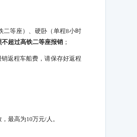
铁二等座）、硬卧（单程
8
小时
照
不超过
高铁二等座报销
；
报销返程车船费，请保存好返程
放，最高为
10
万元
/
人
。