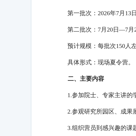
第一批次：
202
6
年
7
月
13
第二批次：
7
月
20
日
—
7
月
预计规模：每
批次
150
人
具体形式：
现场
夏令营
。
二、主要内容
1.
参加院士、专家主讲的
2.
参观
研究所园区
、成果
3.
组织营员到感兴趣的课