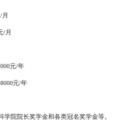
元
/
月
元
/
月
）
2000
元
/
年
18000
元
/
年
科学院院长奖学金和各类冠名奖学金等。