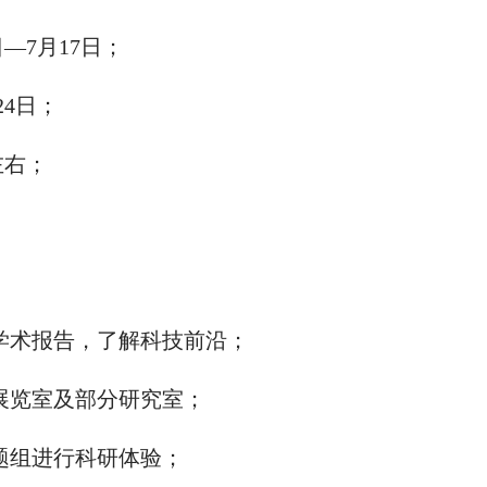
日
—
7
月
17
日；
24
日
；
左右
；
学术报告，了解
科技前沿
；
展览室及部分研究室；
题组进行科研体验；