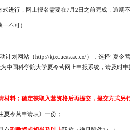
方式进行
，网上报名需要在
7
月
2
日之前完成，逾期
缺一不可）
动计划网站（
http://kjxt.ucas.ac.cn/
），选择“夏令
址为中国科学院大学夏令营网上申报系统
，
请及时申
请材料；确定获取入营资格后
再
提交
，提交方式另
生夏令营申请表
》
一份；
具有
副教授或相
当
及
以上
职称（详见附件
1
）；