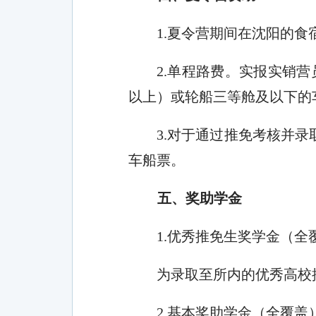
1.
夏令营期间在沈阳的食
2.
单程路费。实报实销营
以上）或轮船三等舱及以下的
3.
对于通过推免考核并录
车船票。
五、奖
助
学金
1.
优秀推免生奖学金（全
为
录取至所内的
优秀高校
2.
基本奖助学金（全覆盖