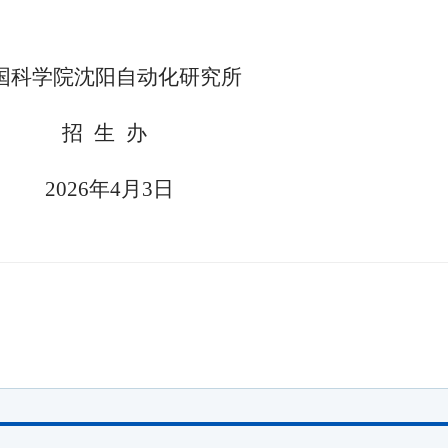
国科学院
沈阳自动化研究所
招
生
办
20
26
年
4
月
3
日