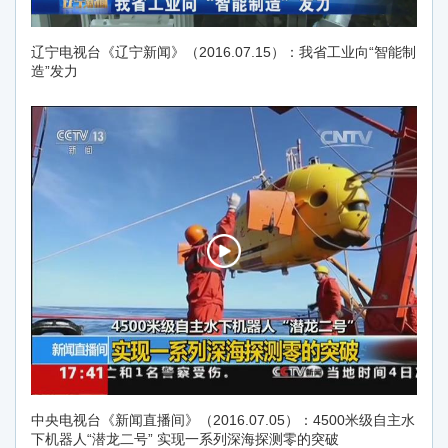
辽宁电视台《辽宁新闻》（2016.07.15）：我省工业向“智能制
造”发力
中央电视台《新闻直播间》（2016.07.05）：4500米级自主水
下机器人“潜龙二号” 实现一系列深海探测零的突破