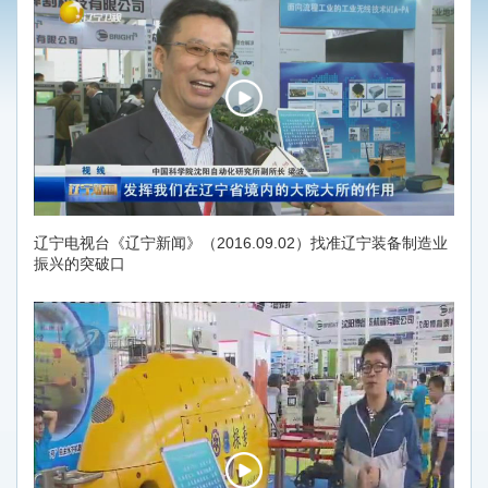
辽宁电视台《辽宁新闻》（2016.09.02）找准辽宁装备制造业
振兴的突破口