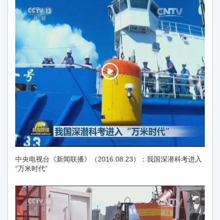
中央电视台《新闻联播》（2016.08.23）：我国深潜科考进入
“万米时代”