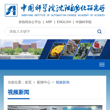
所协同办公平台
|
ARP
|
ENGLISH
|
中国科学院
Togg
navig
当前位置：
首页
新闻中心
视频新闻
视频新闻