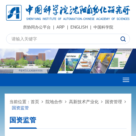
所协同办公平台
|
ARP
|
ENGLISH
|
中国科学院
Togg
navig
当前位置：
首页
院地合作
高新技术产业化
国资管理
国资监管
国资监管