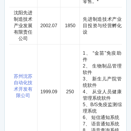
零售。
*
沈阳先进
制造技术
先进制造技术产业化
产业发展
2002.07
1850
目投资与经营孵化器
有限责任
设
公司
1
、 “金苗”免疫助手
件
2
、 生物制品管理系
软件
苏州沈苏
3
、 新生儿产院管理
自动化技
统软件
术开发有
1999.09
250
4
、 从业人员健康体
限公司
管理系统软件
5
、
B/S
免疫监测综合
理系统
6
、 短信通知系统
7
、 语音通知系统
8
、 语音查询系统