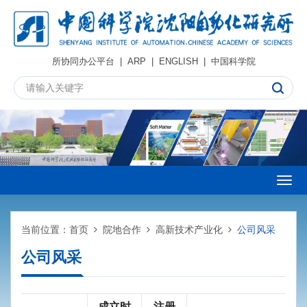
所协同办公平台
|
ARP
|
ENGLISH
|
中国科学院
Togg
navig
当前位置：
首页
院地合作
高新技术产业化
公司风采
公司风采
成立时
注册