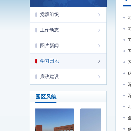
党群组织
工作动态
图片新闻
学习园地
廉政建设
园区风貌