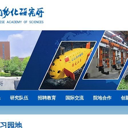
果
研究队伍
招聘教育
国际交流
院地合作
创
习园地