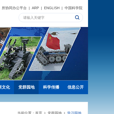
所协同办公平台
|
ARP
|
ENGLISH
|
中国科学院
新文化
党群园地
科学传播
信息公开
当前位置：
首页
党群园地
学习园地