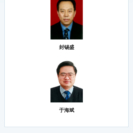
封锡盛
于海斌