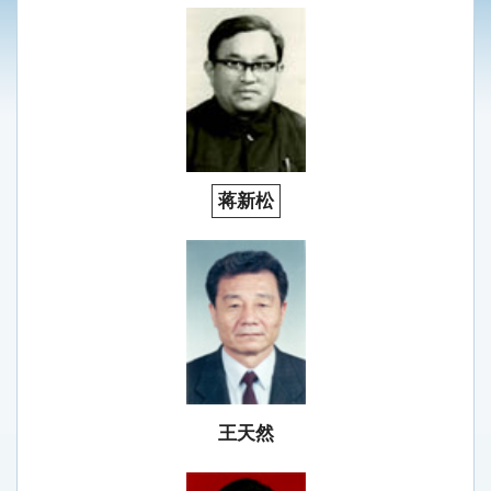
蒋新松
王天然