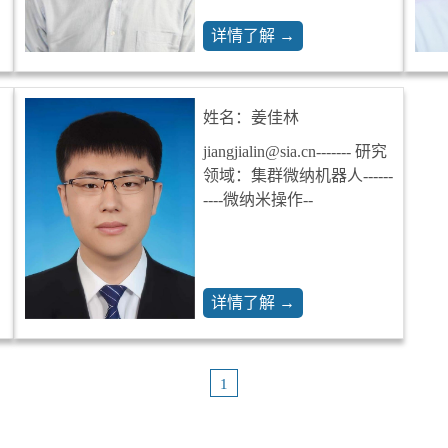
详情了解 →
姓名：姜佳林
jiangjialin@sia.cn------- 研究
领域：集群微纳机器人------
----微纳米操作--
详情了解 →
1