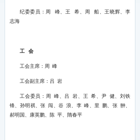
纪委委员：周 峰、王 希、周 船、王晓辉、李
志海
工 会
工会主席：周
峰
工会副主席：吕
岩
工会委员：
周
峰、吕
岩、王
希、尹
健、刘铁
锋、孙明祺、张
闯、谷
浪、李
峰、里
鹏、张
翀、
郝明国、康英鹏、陈
平、隋春平