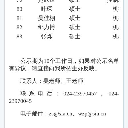
80
叶琛
硕士
机械
81
吴佳栩
硕士
机械
82
邹力博
硕士
机械
83
张烁
硕士
机械
公示期为
10个工作日，如果对公示名单
有异议，请直接向我所招生办反映。
联系人：吴老师、王老师
联系电话：
024-23970457、024-
23970045
电子邮件：
zs@sia.cn
、
wzp@sia.cn