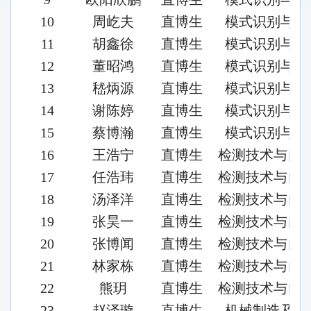
10
周屹夫
直博生
模式识别与智
11
胡鑫徐
直博生
模式识别与智
12
董昭鸿
直博生
模式识别与智
13
嵇炳源
直博生
模式识别与智
14
谢陈婷
直博生
模式识别与智
15
蔡博瀚
直博生
模式识别与智
16
王浩宁
直博生
检测技术与自
17
任浩玮
直博生
检测技术与自
18
汤泽洋
直博生
检测技术与自
19
张昊一
直博生
检测技术与自
20
张博闻
直博生
检测技术与自
21
林家栋
直博生
检测技术与自
22
熊玥
直博生
检测技术与自
23
赵泽璇
直博生
机械制造及其