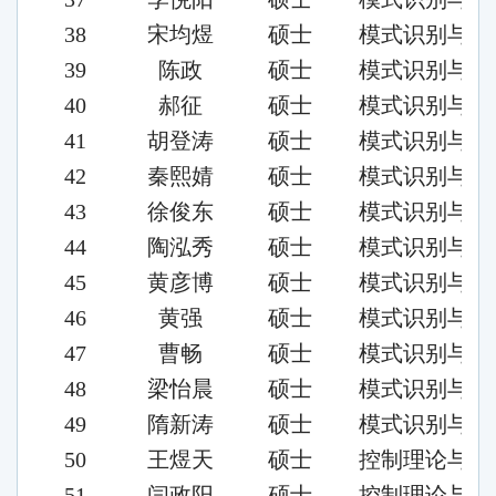
38
宋均煜
硕士
模式识别与智
39
陈政
硕士
模式识别与智
40
郝征
硕士
模式识别与智
41
胡登涛
硕士
模式识别与智
42
秦熙婧
硕士
模式识别与智
43
徐俊东
硕士
模式识别与智
44
陶泓秀
硕士
模式识别与智
45
黄彦博
硕士
模式识别与智
46
黄强
硕士
模式识别与智
47
曹畅
硕士
模式识别与智
48
梁怡晨
硕士
模式识别与智
49
隋新涛
硕士
模式识别与智
50
王煜天
硕士
控制理论与控
51
闫政阳
硕士
控制理论与控