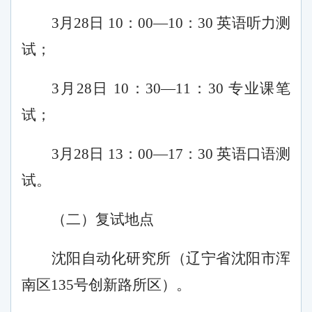
3
月
28
日
10
：
00
—
10
：
3
0 英语听力测
试
；
3
月
28
日
10
：
3
0—
11
：
3
0 专业课笔
试
；
3
月
28
日
13
：
0
0—1
7
：
3
0 英语口语测
试。
（
二
）
复试地点
沈阳自动化研究所
（
辽宁省沈阳市浑
南区
135号创新路
所区）
。