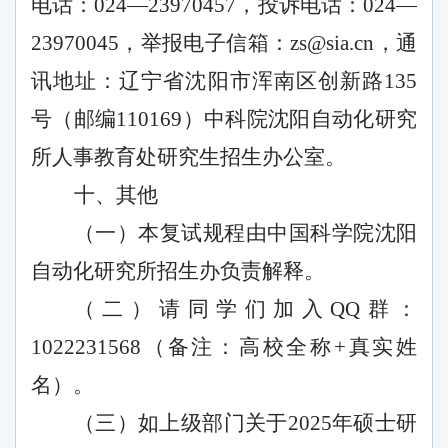
电话：
024—23970457，投诉电话：024—
23970045，举报电子信箱：zs@sia.cn，通
讯地址：辽宁省沈阳市浑南区创新路135
号（邮编110169）中科院沈阳自动化研究
所人事教育处研究生招生办公室。
十、其他
（一）本复试规程由中国科学院沈阳
自动化研究所招生办负责解释。
（二）请同学们加入
QQ群：
1022231568
（
备注：高校全称
+
真实姓
名
）。
（三）如上级部门关于
2025年硕士研