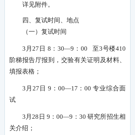
详见附件。
四、复试时间、地点
（一）
复试时间
3
月
27
日
8
：
3
0—
9
：
0
0
至
3号
楼
4
10
阶梯报告厅
报到，交验有关证明及材料、
填报表格
；
3月27日 9
：
0
0—1
7
：
0
0 专业综合面
试
3
月
28
日
9
：
0
0—
9
：
3
0
研究所招生相
关介绍
；