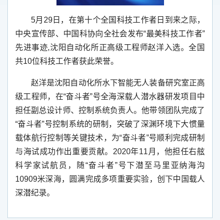
5
月
29
日，在第十个全国科技工作者日到来之际，
中央宣传部、中国科协向全社会发布“最美科技工作者”
先进事迹
,
沈阳自动化所正高级工程师赵洋入选。全国
共
10
位科技工作者获此荣誉。
赵洋是沈阳自动化所水下智能无人装备研究室正高
级工程师，在“奋斗者”号全海深载人潜水器研发项目中
担任副总设计师、控制系统负责人。他带领团队完成了
“奋斗者”号控制系统的研制，突破了深渊环境下大惯量
载体航行控制等关键技术，为“奋斗者”号顺利完成研制
与海试成功作出重要贡献。
2020
年
11
月，他担任右舷
科学家试航员，随“奋斗者”号下潜至马里亚纳海沟
10909
米深海，圆满完成多项重要实验，创下中国载人
深潜纪录。