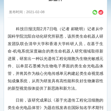
发布时间：2021-02-08
科技日报沈阳
2月7日电（记者 郝晓明）
记者从中
国科学院沈阳自动化研究所获悉，该所类生命机器人研
发团队联合清华大学
和
香港大学科研
人员
，在基于生
命
-机电系统深度融合的类生命机器人研究领域取得新
进展，研发
出
一种以光遗传工程化细胞为生物光敏感元
件、以单层石墨烯为生物电子界面的类生命光电晶体
管，并将其作为核心光电传感单元构建
起
类生命视觉感
知成像系统
，从而
为研发具有高性能和良好生物兼容性
的新型视觉假体提供了新思路和新方法。
日
前
，该研究成果以《基于光遗传工程化活细胞的
类生命光电晶体管》为题在线发表在国际知名学术期刊