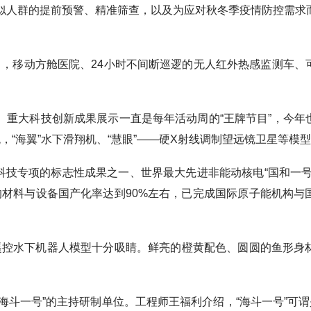
疑似人群的提前预警、精准筛查，以及为应对秋冬季疫情防控需求
，移动方舱医院、24小时不间断巡逻的无人红外热感监测车、
重大科技创新成果展示一直是每年活动周的“王牌节目”，今年
统，“海翼”水下滑翔机、“慧眼”——硬X射线调制望远镜卫星等模
专项的标志性成果之一、世界最大先进非能动核电“国和一号
的材料与设备国产化率达到90%左右，已完成国际原子能机构
控水下机器人模型十分吸睛。鲜亮的橙黄配色、圆圆的鱼形身
一号”的主持研制单位。工程师王福利介绍，“海斗一号”可谓