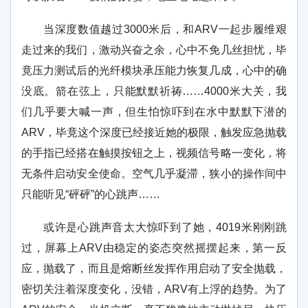
当深度数值越过3000米后，和ARV一起步履维艰
走过来的我们，激动兴奋之余，心中不免几丝担忧，毕
竟压力测试后的光纤模块承压能力恢复几成，心中的确
没底。箭在弦上，只能默默祈祷……4000米大关，我
们几乎要大喊一声，但生怕惊吓到在水中默默下潜的
ARV，毕竟这个深度已经接近她的极限，触发应急抛载
的手指已经搭在触摸按钮之上，视频信号略一变化，将
无条件启动安全使命。空气几乎凝滞，狭小的操作间中
只能听见“砰砰”的心跳声……
或许是心跳声音太大惊吓到了她，4019米刚刚跳
过，屏幕上ARV由稳定的姿态突然摇摆起来，第一反
应，抛载了，而且是熔断丝发挥作用启动了安全抛载，
密切关注着深度变化，没错，ARV有上浮的趋势。为了