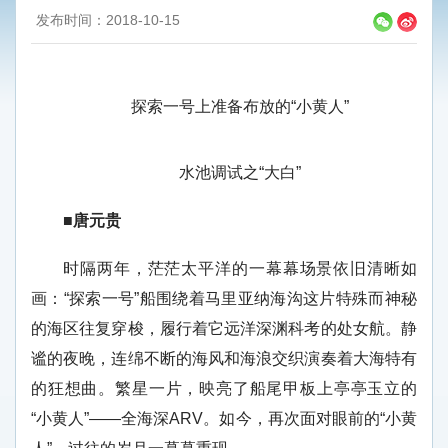
发布时间：2018-10-15
探索一号上准备布放的“小黄人”
水池调试之“大白”
■唐元贵
时隔两年，茫茫太平洋的一幕幕场景依旧清晰如
画：“探索一号”船围绕着马里亚纳海沟这片特殊而神秘
的海区往复穿梭，履行着它远洋深渊科考的处女航。静
谧的夜晚，连绵不断的海风和海浪交织演奏着大海特有
的狂想曲。繁星一片，映亮了船尾甲板上亭亭玉立的
“小黄人”——全海深ARV。如今，再次面对眼前的“小黄