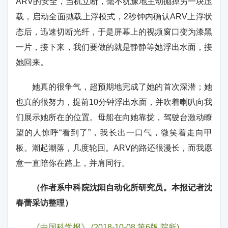
ARV的安全，当机立断，毫不犹豫地主动抛掉另一块压
载，启动全面抛载上浮模式，2秒钟内确认ARV上浮状
态后，迅速切断光纤，于是屏幕上的视频窗口变为漆黑
一片，接下来，我们要做的就是静静等她浮出水面，接
她回来。
她真的很争气，超预期地完成了她的首次深潜；她
也真的很努力，提前10分钟浮出水面，并吹着喇叭向我
们展示她所在的位置。母船在向她靠拢，驾驶台激动瞭
望的人惊呼“看到了”，我长出一口气，微笑着走向甲
板。潮起潮落，几度轮回。ARV的路还很漫长，而我愿
意一直陪你在路上，并肩同行。
（作者系中科院沈阳自动化所研究员。本报记者沈
春蕾采访整理）
《中国科学报》 (2018-10-08 第6版 院所)