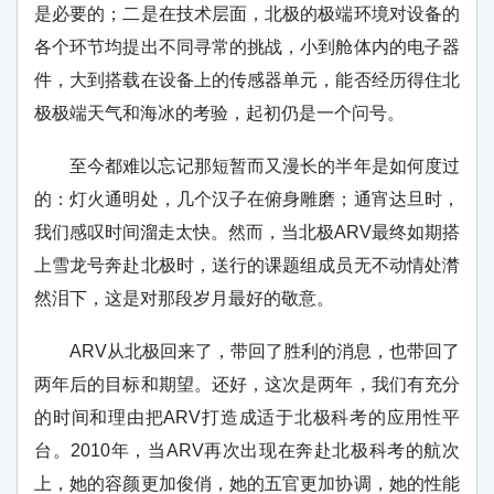
是必要的；二是在技术层面，北极的极端环境对设备的
各个环节均提出不同寻常的挑战，小到舱体内的电子器
件，大到搭载在设备上的传感器单元，能否经历得住北
极极端天气和海冰的考验，起初仍是一个问号。
至今都难以忘记那短暂而又漫长的半年是如何度过
的：灯火通明处，几个汉子在俯身雕磨；通宵达旦时，
我们感叹时间溜走太快。然而，当北极ARV最终如期搭
上雪龙号奔赴北极时，送行的课题组成员无不动情处潸
然泪下，这是对那段岁月最好的敬意。
ARV从北极回来了，带回了胜利的消息，也带回了
两年后的目标和期望。还好，这次是两年，我们有充分
的时间和理由把ARV打造成适于北极科考的应用性平
台。2010年，当ARV再次出现在奔赴北极科考的航次
上，她的容颜更加俊俏，她的五官更加协调，她的性能