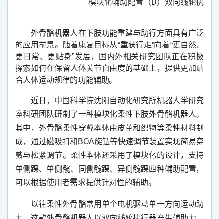
模块化辅助配置（
D
）双向线轮执行
外骨骼机器人在下肢功能重建与助行方面具有广泛
的应用前景。随着康复目标从“重获行走”向着“更自然、
更日常、更贴身”发展，国内外相关研究团队正在积极
探索如何在保留人体关节自由度的基础上，提供更加贴
合人体运动规律的功能辅助。
近日，中国科学院沈阳自动化研究所机器人学研究
室科研团队研制了一种模块化柔性下肢外骨骼机器人。
其中，外骨骼柔性穿戴本体由皮革和织物等柔性材料制
成，通过磁吸扣和
BOA
旋钮等快速调节装置实现简易穿
戴与松紧调节。柔性本体还采用了模块化的设计，支持
单侧踝、单侧髋、同侧髋踝、异侧髋踝四种辅助配置，
可以根据使用者需求提供针对性的辅助。
以往柔性外骨骼常用单个电机驱动单一方向运动助
力，这款外骨骼机器人以双向线轮执行器产生辅助力，