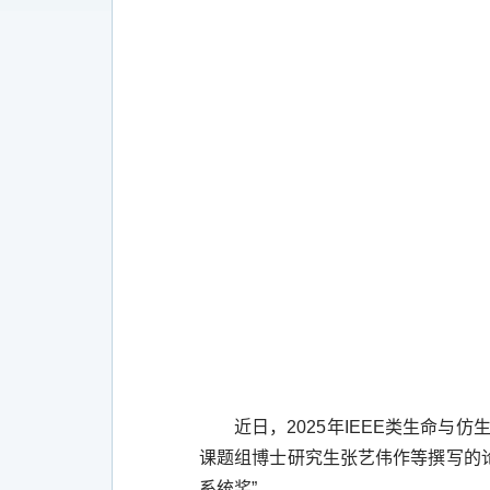
近日，
2025
年
IEEE
类生命与仿
课题组博士研究生张艺伟作等撰写的
系统奖”。