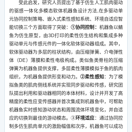
受此启发，研究人员提出了基于仿生人工肌肉驱动
的驱感一体化多模态软体机器鱼设计方法
,
在多驱动单
元协同控制策略、嵌入式柔性感知系统、环境自适应智
能切换三个方面取得了突破：
①协同控制：
机器鱼以鲭
鱼为仿生原型，由
3D
打印的柔性仿生结构和集成多种
驱动单元与传感元件的一体化软体驱动器组成。其中，
软体驱动器为多层的柱状结构，由压缩弹簧、介电弹性
体（
DE
）薄膜和柔性电极构成。类似鱼类脊柱的压缩
弹簧为机器鱼提供支撑，多层柔性薄膜模拟于鱼的肌肉
组织，为机器鱼提供形变和动力。
②柔性感知
：为了模
拟鱼类的肌肉侧线系统并实现同步驱动和传感，研究团
队提出利用和驱动器相同的本体材料，设计并开发了高
精度的柔性应变传感器并首次集成到机器鱼中，可帮助
机器鱼实时感知游动状态和周围流体环境变化，并自适
应的切换到最佳的游动模态。③
环境适应
：通过协同控
制多仿生肌肉单元的激励幅值和次序，机器鱼可以成功