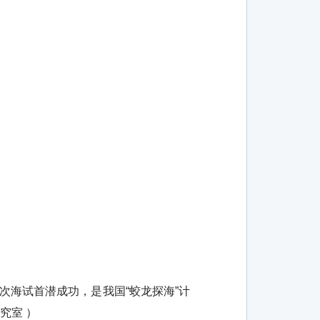
次海试首潜成功，是我国“蛟龙探海”计
究室 ）