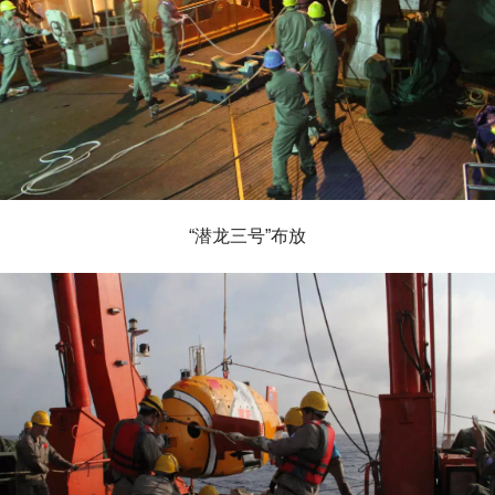
“潜龙三号”布放