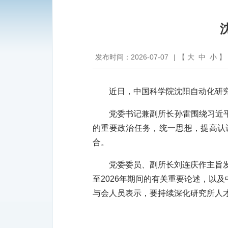
发布时间：2026-07-07
|
【
大
中
小
】
近日，中国科学院沈阳自动化研
党委书记兼副所长孙雷围绕习近
的重要政治任务，统一思想，提高认
合。
党委委员、副所长刘连庆作主旨发
至2026年期间的有关重要论述，以
与会人员表示，要持续深化研究所人