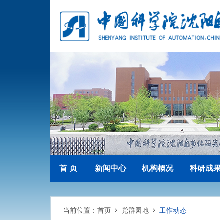
首 页
新闻中心
机构概况
科研成
当前位置：
首页
党群园地
工作动态