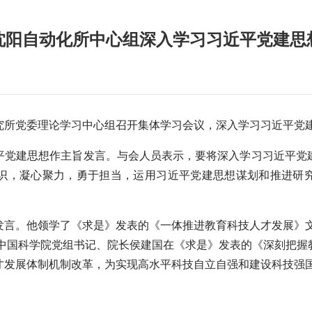
沈阳自动化所中心组深入学习习近平党建思
究所党委理论学习中心组召开集体学习会议，深入学习习近平党
平党建思想作主旨发言。与会人员表示，要将深入学习习近平党
识，凝心聚力，勇于担当，运用习近平党建思想谋划和推进研
言。他领学了《求是》发表的《一体推进教育科技人才发展》文
及中国科学院党组书记、院长侯建国在《求是》发表的《深刻把
才发展体制机制改革，为实现高水平科技自立自强和建设科技强