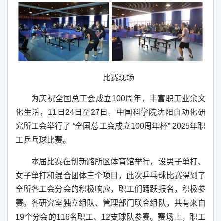
比赛现场
为庆祝全国总工会成立
100
周年，丰富职工业余文
化生活，
11
日
24
日至
27
日，中国科学院沈阳自动化研
究所工会举行了 “全国总工会成立
100
周年杯”
2025
年职
工乒乓球比赛。
本届比赛在创新路所区体育馆举行，设男子单打、
女子单打和混合团体三个项目，此次乒乓球比赛得到了
全所各工会分会的积极响应，职工们踊跃报名，积极参
赛。各研究室独立组队、管理部门联合组队，共有来自
19
个分会的
116
名职工、
12
支球队参赛。赛场上，职工