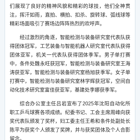
们展现了良好的精神风貌和精彩的球技，他们全神贯
注，挥汗如雨，直拍、横拍、扣杀、旋转球、弧线球等
精彩场面吸引了赛场边阵阵热烈的欢呼声。
经过激烈的角逐，智能检测与装备研究室代表队获
得团体冠军，工艺装备与智能机器人研究室代表队获得
团体亚军，机关一代表队获得团体季军。男子单打赛
中，条件处魏永旺获冠军，智能检测与装备研究室王海
涛获亚军，智能检测与装备研究室杨旭获季军。女子单
打赛中，智能检测与装备研究室林学辉获冠军，空间自
动化技术研究室富佳获亚军，基建处李娜获季军。
综合办公室主任吕岩宣布了
2025
年沈阳自动化所
职工乒乓球赛各项成绩。纪委书记、工会主席周峰向获
奖代表队颁发了奖杯，妇工委主任王希和条件处副处长
陈平为获奖个人颁发了奖牌，并与获奖团体及个人合影
留念。