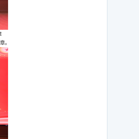
章
念章。