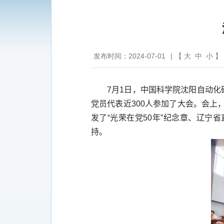
发布时间：2024-07-01
|
【
大
中
小
】
7
月
1
日，中国科学院沈阳自动化
党员代表近
300
人参加了大会。会上
发了“光荣在党
50
年”纪念章、辽宁省
持。