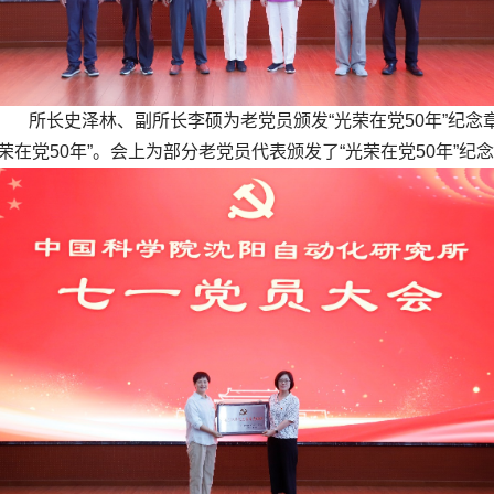
所长史泽林、副所长李硕为老党员颁发“光荣在党
50
年”纪念
光荣在党
50
年”。会上为部分老党员代表颁发了“光荣在党
50
年”纪