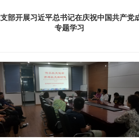
支部开展习近平总书记在庆祝中国共产党成
专题学习