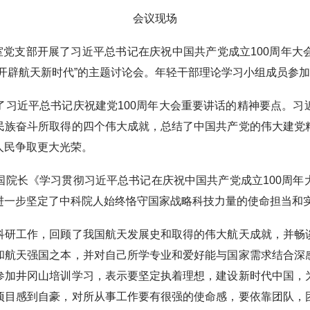
会议现场
党支部开展了习近平总书记在庆祝中国共产党成立100周年大
开辟航天新时代”的主题讨论会。年轻干部理论学习小组成员参
近平总书记庆祝建党100周年大会重要讲话的精神要点。习
民族奋斗所取得的四个伟大成就，总结了中国共产党的伟大建党
人民争取更大光荣。
长《学习贯彻习近平总书记在庆祝中国共产党成立100周年
进一步坚定了中科院人始终恪守国家战略科技力量的使命担当和
工作，回顾了我国航天发展史和取得的伟大航天成就，并畅
和航天强国之本，并对自己所学专业和爱好能与国家需求结合深
参加井冈山培训学习，表示要坚定执着理想，建设新时代中国，
项目感到自豪，对所从事工作要有很强的使命感，要依靠团队，