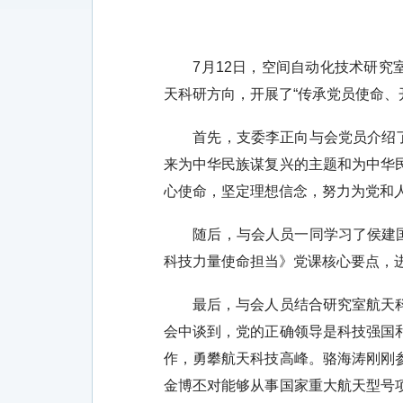
7月12日，空间自动化技术研究室
天科研方向，开展了“传承党员使命、
首先，支委李正向与会党员介绍了习
来为中华民族谋复兴的主题和为中华
心使命，坚定理想信念，努力为党和
随后，与会人员一同学习了侯建国院
科技力量使命担当》党课核心要点，
最后，与会人员结合研究室航天科研
会中谈到，党的正确领导是科技强国
作，勇攀航天科技高峰。骆海涛刚刚
金博丕对能够从事国家重大航天型号