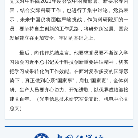
党员对中科院2021年度会议中的新部署、新要求等内
容，结合实际科研工作，也进行了集中讨论。党员表
示，未来中国仍将面临严峻挑战，作为科研院所的一
员，要坚持自主创新的工作思路，将研究所发展、国家
发展建立在更加安全、牢固的基础之上。
最后，向伟作总结发言。他要求党员要不断深入学
习领会习近平总书记关于科技创新重要讲话精神，切实
把学习成果转化为工作效能。在面对复杂多变的国际形
势下，真正做到心系“国家事”，肩扛“国家责”，全体科
研、生产人员要齐心协力、开拓进取，以优异成绩迎接
建党百年。（光电信息技术研究室党支部、机电中心党
总支）