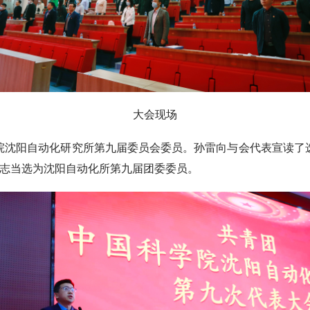
大会现场
阳自动化研究所第九届委员会委员。孙雷向与会代表宣读了
同志当选为沈阳自动化所第九届团委委员。