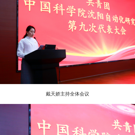
戴天娇主持全体会议