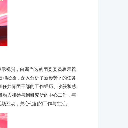
示祝贺，向新当选的团委委员表示祝
绩和经验，深入分析了新形势下的任务
担任共青团干部的工作经历、收获和感
极融入和参与到研究所的中心工作，与
现场互动，关心他们的工作与生活。