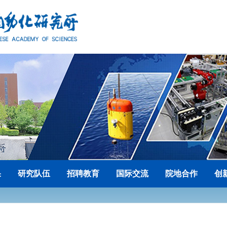
果
研究队伍
招聘教育
国际交流
院地合作
创