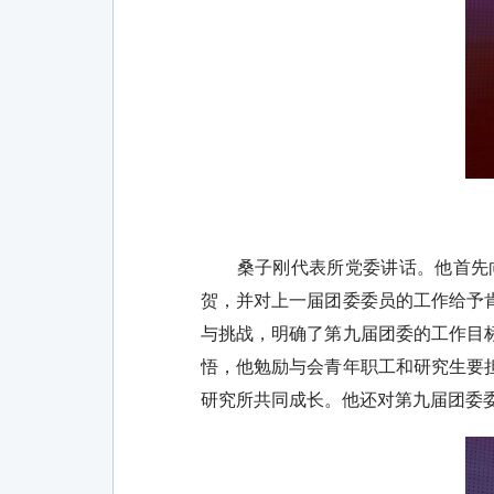
桑子刚代表所党委讲话。他首先向
贺，并对上一届团委委员的工作给予
与挑战，明确了第九届团委的工作目
悟，他勉励与会青年职工和研究生要
研究所共同成长。他还对第九届团委