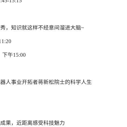
:45-15:15
景秀，知识就这样不经意间溜进大脑
~
11:20
；下午
15:00
机器人事业开拓者蒋新松院士的科学人生
研成果，近距离感受科技魅力