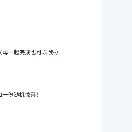
父母一起完成也可以哦
~
）
加一份随机惊喜！