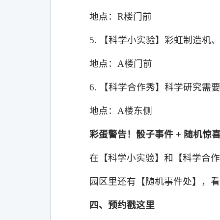
地点：
R
楼门前
5.
【科学小实验】彩虹制造机、
地点：
A
楼门前
6.
【科学合作秀】科学研究需
地点：
A
楼东侧
彩蛋警告！骰子事件
+
随机惊
在【科学小实验】和【科学合作
园区里还有【随机事件处】，看
四、预约戳这里