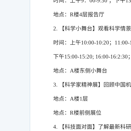
时间：上午
9
：
00-9:30
；下午
13
地点：
R
楼
4
层报告厅
2.
【科学小舞台】观看科学情
时间：上午
10:00-10:20
；
11:00-
下午
15:00-15:20; 16:00-16:2:30
地点：
A
楼东侧小舞台
3.
【科学家精神展】回顾中国
地点：
A
楼
1
层
地点：
R
楼前侧展位
4.
【科技面对面】了解最新科