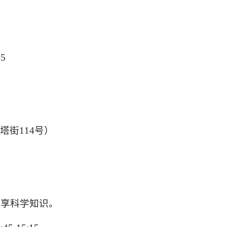
45
塔街
114
号）
分享科学知识。