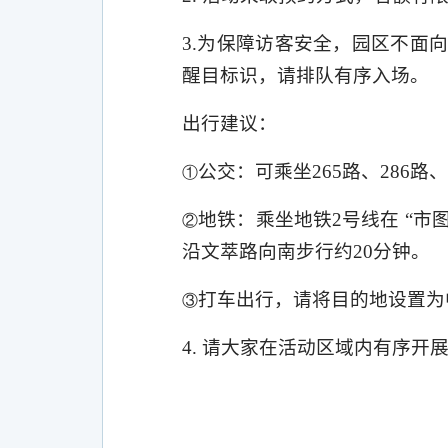
3.
为保障访客安全，园区不面
醒目标识，请排队有序入场。
出行建议：
公交：可乘坐
265
路、
286
路、
①
地铁：乘坐地铁
2
号线在 “市
②
沿文萃路向南步行约
20
分钟。
打车出行，请将目的地设置为
③
4.
请大家在活动区域内有序开