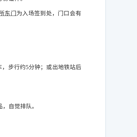
所东门
为入场签到处，门口会有
下车，步行约
5
分钟；或出地铁站后
品，自觉排队。