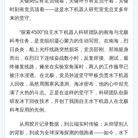
关键岗位有党员领着，关键环节有党员守着，关键
时刻有党员顶着——这是水下机器人研究室党总支多年
来的坚守。
“探索4500”自主水下机器人科研团队的南海与北极
科考任务，是党组织凝心聚力的生动写照。在南海，烈
日炎炎，船上光纤线路突然损坏，党员邵刚、郑旭挺身
而出，在烈日下连续奋战数小时，反复焊接、测试，最
终修复线路，瘫坐在实验室角落时，两人的工作服早已
被汗水浸透。在北极，党员孙波坚守甲板负责水下机器
人回收，虽然周围寒风凛冽、海冰密布，他的心中却充
满了火热的斗志。正是在这样的坚守下，科研团队创新
研发冰下回收技术，开创了我国自主水下机器人在北极
科考应用的先例。
从用胶片记录数据，到云端实时传输；从仰望别人
的背影，到成为全球深海探测的领跑者——如今，水下