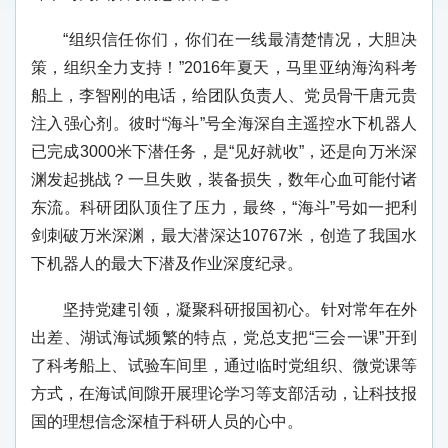
“组织信任你们，你们在一线最清楚情况，大胆决
策，组织全力支持！”2016年夏天，马里亚纳海沟科考
船上，李智刚的电话，给团队负责人、党员骨干唐元贵
注入强心剂。彼时“海斗”号全海深自主遥控水下机器人
已完成3000米下潜任务，是“见好就收”，还是向万米深
渊发起挑战？一旦失败，装备损失，数年心血可能付诸
东流。科研团队顶住了压力，最终，“海斗”号如一把利
剑刺破万米深渊，最大潜深达10767米，创造了我国水
下机器人的最大下潜及作业深度纪录。
坚持党建引领，凝聚科研报国初心。针对常年在外
出差、湖试海试频繁的特点，党总支把“三会一课”开到
了科考船上、试验车间里，通过临时党组织、微党课等
方式，在海试间隙开展理论学习等支部活动，让科技报
国的理想信念深植于科研人员的心中。