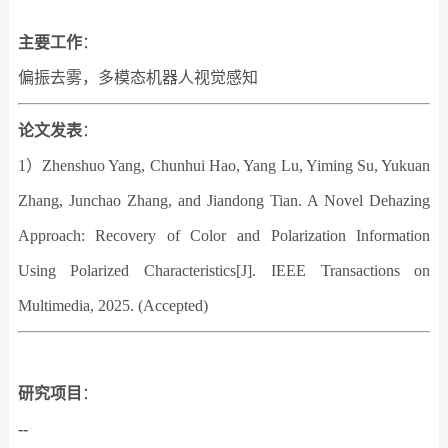
主要工作
：
偏振去雾，多模态机器人视觉感知
论文发表
：
1）Zhenshuo Yang, Chunhui Hao, Yang Lu, Yiming Su, Yukuan
Zhang, Junchao Zhang, and Jiandong Tian. A Novel Dehazing
Approach: Recovery of Color and Polarization Information
Using Polarized Characteristics[J]. IEEE Transactions on
Multimedia, 2025. (Accepted)
研究项目
：
--