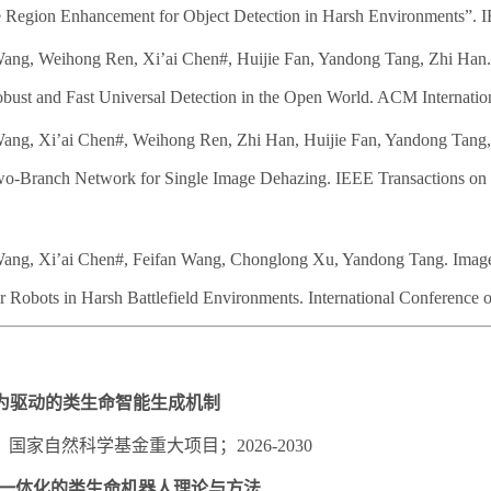
 Region Enhancement for Object Detection in Harsh Environments”. I
ang, Weihong Ren, Xi’ai Chen#, Huijie Fan, Yandong Tang, Zhi H
ust and Fast Universal Detection in the Open World. ACM Internatio
ang, Xi’ai Chen#, Weihong Ren, Zhi Han, Huijie Fan, Yandong Tang,
o-Branch Network for Single Image Dehazing. IEEE Transactions on E
ang, Xi’ai Chen#, Feifan Wang, Chonglong Xu, Yandong Tang. Image 
r Robots in Harsh Battlefield Environments. International Conference o
行为驱动的类生命智能生成机制
家自然科学基金重大项目；2026-2030
驱动一体化的类生命机器人理论与方法