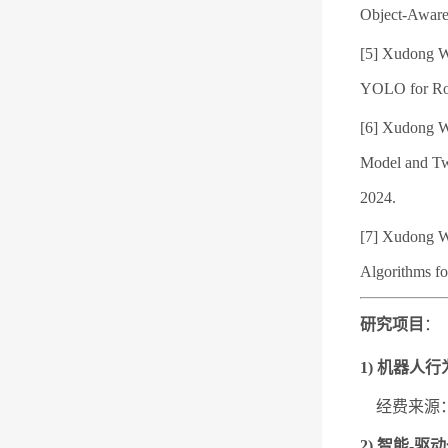
Object-Aware
[5] Xudong W
YOLO for Rob
[6] Xudong W
Model and Tw
2024.
[7] Xudong W
Algorithms fo
研究项目
：
1) 机器人
经费来源：国
2) 智能-