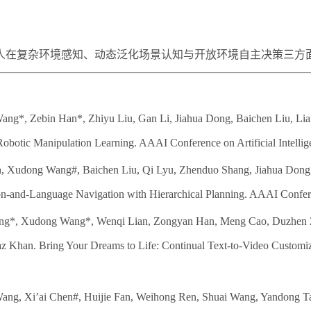
在复杂环境感知、动态泛化场景认知与开放环境自主决策三方
ang*, Zebin Han*, Zhiyu Liu, Gan Li, Jiahua Dong, Baichen Liu, Lia
obotic Manipulation Learning. AAAI Conference on Artificial Intellig
n, Xudong Wang#, Baichen Liu, Qi Lyu, Zhenduo Shang, Jiahua Dong, 
n-and-Language Navigation with Hierarchical Planning. AAAI Conferenc
ong*, Xudong Wang*, Wenqi Lian, Zongyan Han, Meng Cao, Duzhen 
 Khan. Bring Your Dreams to Life: Continual Text-to-Video Customiza
ang, Xi’ai Chen#, Huijie Fan, Weihong Ren, Shuai Wang, Yandong T