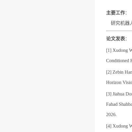
主要工作
：
研究机器人
论文发表
：
[1] Xudong W
Conditioned R
[2] Zebin Ha
Horizon Visio
[3] Jiahua D
Fahad Shahbaz
2026.
[4] Xudong W