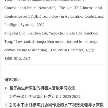
Convolutional Neural Networks”，The 12th IEEE International
Conference on CYBER Technology in Automation, Control, and
Intelligent Systems，2022
4) Qiong Luo, Baichen Liu, Yang Zhang, Zhi Han, Yandong
Tang, "Low-rank decomposition on transformed feature maps
domain for image denoising", The Visual Computer, 37(7):
1899-1915, 2021
研究项目
：
1) 基于类生命孪生的机器人智能学习方法
经费来源：国家重点研发计划；2020-2023
2) 面向水下小目标识别协同作业的水下视觉处理与水声数