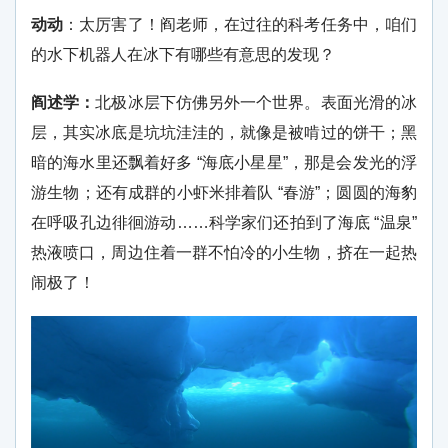
动动
：太厉害了！阎老师，在过往的科考任务中，咱们
的水下机器人在冰下有哪些有意思的发现？
阎述学：
北极冰层下仿佛另外一个世界。表面光滑的冰
层，其实冰底是坑坑洼洼的，就像是被啃过的饼干；黑
暗的海水里还飘着好多 “海底小星星”，那是会发光的浮
游生物；还有成群的小虾米排着队 “春游”；圆圆的海豹
在呼吸孔边徘徊游动……科学家们还拍到了海底 “温泉”
热液喷口，周边住着一群不怕冷的小生物，挤在一起热
闹极了！