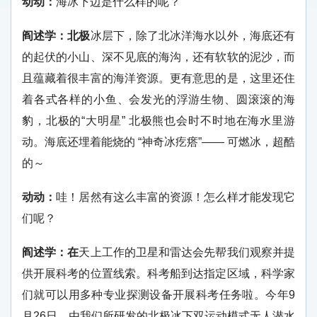
动动：
海冰下边是什么样的呢？
阎述学：北极
冰层下，除了北冰洋海水以外，海底还有
的起伏的小山、深不见底的海沟，还有软软的泥沙，而
且蕴藏着很丰富的海洋资源。更有意思的是，这里还住
着各式各样的小鱼、会发光的浮游生物、圆滚滚的海
豹，北极的“大明星” 北极熊也会时不时地在海水里游
动。海底还埋着能烧的 “神奇冰疙瘩”—— 可燃冰，超酷
的～
动动：
哇！居然有这么丰富的资源！怎么样才能发现它
们呢？
阎述学：
在
天上工作的卫星和雷达会先帮我们观察并提
供开展科考的位置线索。科考船到达指定区域，科学家
们就可以用多种专业探测设备开展科考任务啦。今年9
月26日，由我们所研发的北极冰下双运动模式无人潜水